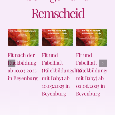
Remscheid
Ausführung
Ausführung
Ausfüh
wählen
wählen
wähle
Details
Details
Details
Detai
 nach der
Fit und
Fit und
Fit nach 
kbildung
Fabelhaft
Fabelhaft
Rückbil
10.03.2025
(Rückbildungskurs
(Rückbildungskurs
ab 02.06
Beyenburg
mit Baby) ab
mit Baby) ab
in Beyen
10.03.2025 in
02.06.2025 in
Beyenburg
Beyenburg